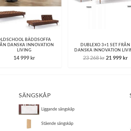
OLDSCHOOL BÄDDSOFFA
ÅN DANSKA INNOVATION
DUBLEXO 3+1 SET FRÅN
LIVING
DANSKA INNOVATION LIV
D
14 999
kr
23 268
kr
21 999
kr
e
e
t
t
u
n
r
u
s
v
SÄNGSKÅP
p
a
r
r
​Liggande sängskåp
u
a
n
n
​Stående sängskåp
g
d