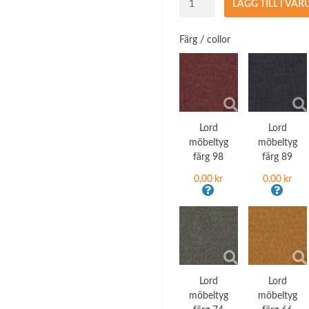
LÄGG TILL I VA
Möbeltyg
hel
Färg / collor
rulle
48
meter
mängd
Lord
Lord
möbeltyg
möbeltyg
färg 98
färg 89
0,00 kr
0,00 kr
Lord
Lord
möbeltyg
möbeltyg