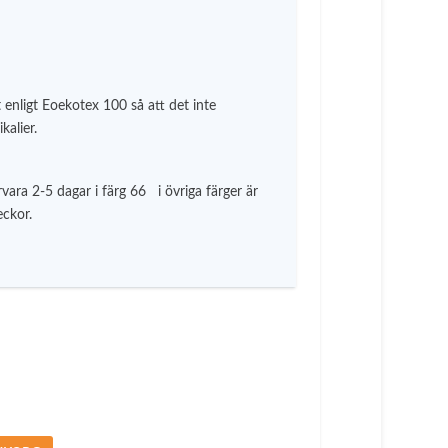
9
5
5
2
 enligt Eoekotex 100 så att det inte
k
kalier.
r
vara 2-5 dagar i färg 66 i övriga färger är
eckor.