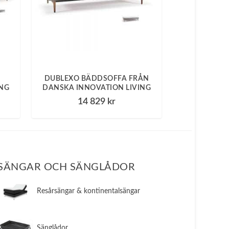
DUBLEXO BÄDDSOFFA FRÅN
ING
DANSKA INNOVATION LIVING
D
14 829
kr
SÄNGAR OCH SÄNGLÅDOR
​Resårsängar & kontinentalsängar
​Sänglådor