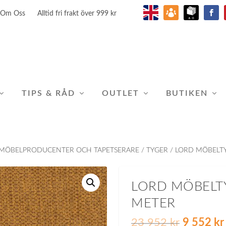
Om Oss
Alltid fri frakt över 999 kr
TIPS & RÅD
OUTLET
BUTIKEN
MÖBELPRODUCENTER OCH TAPETSERARE
/
TYGER
/ LORD MÖBELTY
LORD MÖBELTY
METER
D
23 952
kr
9 552
kr