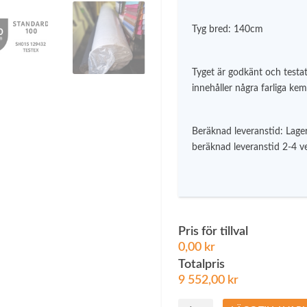
v
a
Tyg bred: 140cm
r
:
2
Tyget är godkänt och testat
3
innehåller några farliga kemi
9
5
.
2
Beräknad leveranstid: Lager
beräknad leveranstid 2-4 v
k
r
.
Pris för tillval
0,00 kr
Totalpris
9 552,00
kr
Lord