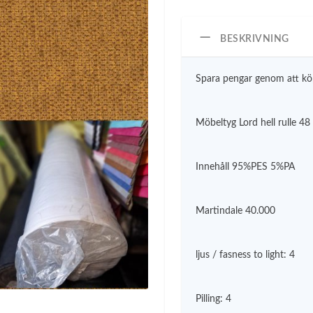
e
t
u
BESKRIVNING
r
s
Spara pengar genom att köp
p
r
u
Möbeltyg Lord hell rulle 48
n
g
l
Innehåll 95%PES 5%PA
i
g
a
i
Martindale 40.000
p
r
i
ljus / fasness to light: 4
s
e
t
Pilling: 4