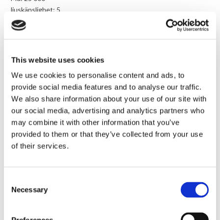
ljuskänslighet: 5
Pilling(noppning) 5
GRIPSHOLM FRÅN LC, JÄRNFORSEN
OCH AMALFI
This website uses cookies
innehåll 100% Bomull
We use cookies to personalise content and ads, to
Md 40 000
provide social media features and to analyse our traffic.
ljuskänslighet: 5
We also share information about your use of our site with
Pilling(noppning) 5
our social media, advertising and analytics partners who
may combine it with other information that you’ve
GÖTEBORG FRÅN HOVDEN
provided to them or that they’ve collected from your use
of their services.
Innehåll 100% polyester
Md: 55 000
Consent
HONDURAS FRÅN HOVDEN
Necessary
Selection
Innehåll 100% polyester
Md: 45 000