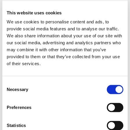
Övriga naturmadrasser
This website uses cookies
We use cookies to personalise content and ads, to
BÄDDSOFFGRUPPER &
provide social media features and to analyse our traffic.
We also share information about your use of our site with
HÖRNBÄDDSOFFOR
our social media, advertising and analytics partners who
may combine it with other information that you’ve
Bäddsoffgrupper & hörnbäddsoffor
provided to them or that they’ve collected from your use
of their services.
Hörnbäddsoffor
Bäddsoffgrupper
Consent
Necessary
Selection
Bäddsoffor med schäslong
Preferences
FÖRETAG & KOMMERSIELLA KUNDER
Statistics
Storkundserbjudanden