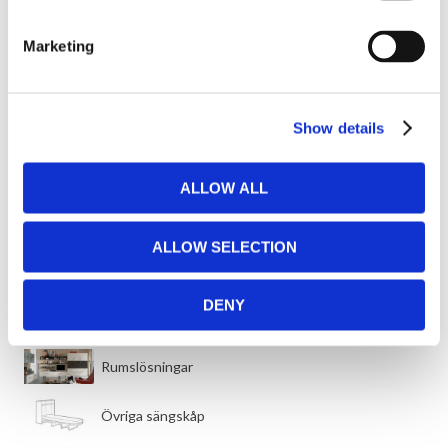
Inredningslösningar
Marketing
OUTLET
Show details
UIF Outlet
ALLOW ALL
SÄNGSKÅP
ALLOW SELECTION
​Liggande sängskåp
DENY
​Stående sängskåp
​Rumslösningar
​Övriga sängskåp