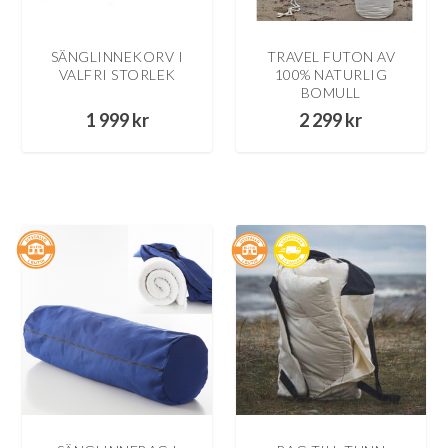
SÄNGLINNEKORV I
TRAVEL FUTON AV
VALFRI STORLEK
100% NATURLIG
BOMULL
1 999
kr
2 299
kr