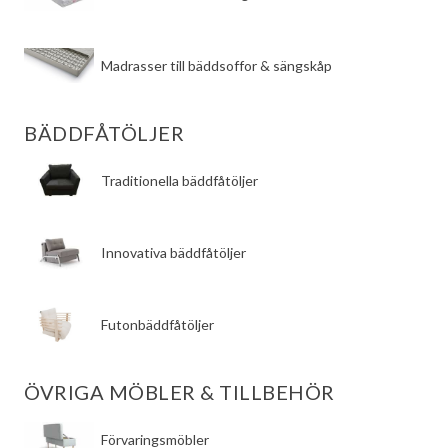
​Madrasser till bäddsoffor & sängskåp
BÄDDFÅTÖLJER
​Traditionella bäddfåtöljer
​Innovativa bäddfåtöljer
​Futonbäddfåtöljer
ÖVRIGA MÖBLER & TILLBEHÖR
​Förvaringsmöbler