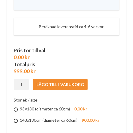
Beräknad leveranstid ca 4-6 veckor.
Pris för tillval
0,00 kr
Totalpris
999,00
kr
Bag
LÄGG TILL I VARUKORG
till
bäddmadrass
Storlek / size
mängd
0,00 kr
93×180 (diameter ca 60cm)
900,00 kr
143x180cm (diameter ca 60cm)