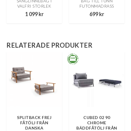
SÄNGLINNEBAG I
BAG TILL TUNN
VALFRI STORLEK
FUTONMADRASS
1 099
kr
699
kr
RELATERADE PRODUKTER
SPLITBACK FREJ
CUBED 02 90
FÅTÖLJ FRÅN
CHROME
DANSKA
BÄDDFÅTÖLJ FRÅN