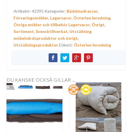
Artikelnr:
42395
Kategorier:
Bäddmadrasser
,
Förvaringsmöbler
,
Lagervaror
,
Österlen Inredning
,
Övriga möbler och tillbehör Lagervaror
,
Övrigt
,
Sortiment
,
Svensktillverkat
,
Utställning
möbelvårdsprodukter och övrigt
,
Utställningsprodukter
Etikett:
Österlen Inredning
DU KANSKE OCKSÅ GILLAR …