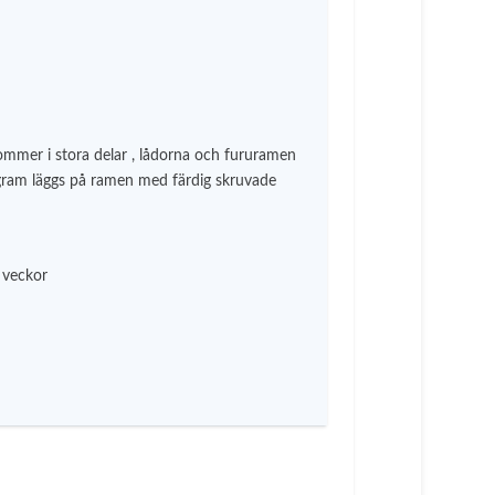
mmer i stora delar , lådorna och fururamen
gram läggs på ramen med färdig skruvade
 veckor