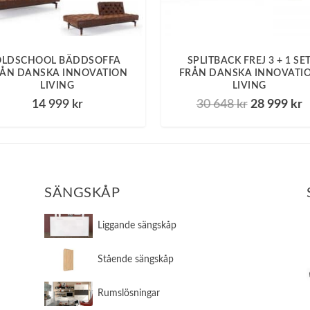
OLDSCHOOL BÄDDSOFFA
SPLITBACK FREJ 3 + 1 SE
ÅN DANSKA INNOVATION
FRÅN DANSKA INNOVATI
LIVING
LIVING
D
14 999
kr
30 648
kr
28 999
kr
e
e
t
t
u
n
r
u
s
v
SÄNGSKÅP
p
a
r
r
​Liggande sängskåp
u
a
n
n
​Stående sängskåp
g
d
l
e
​Rumslösningar
i
p