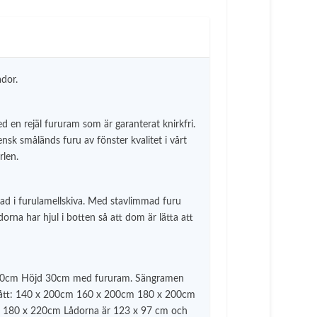
dor.
d en rejäl fururam som är garanterat knirkfri.
nsk småländs furu av fönster kvalitet i vårt
rlen.
rkad i furulamellskiva. Med stavlimmad furu
orna har hjul i botten så att dom är lätta att
220cm Höjd 30cm med fururam. Sängramen
ddmått: 140 x 200cm 160 x 200cm 180 x 200cm
180 x 220cm Lådorna är 123 x 97 cm och