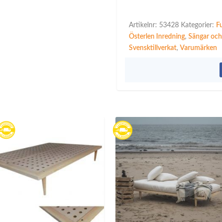
Artikelnr:
53428
Kategorier:
F
Österlen Inredning
,
Sängar och
Svensktillverkat
,
Varumärken