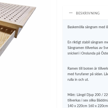
BESKRIVNING
Baskemölla sängram med lå
En riktigt stabil sängram me
Sängramen tillverkas av Sve
snickeri i Onslunda på Öste
Ramen till botten är tillve
med furufaner på sidan. Låd
rulla in och ut.
Mått: Längd Djup 200 / 
tillverkas i sex olika Bä
140 x 220cm 160 x 220cm 