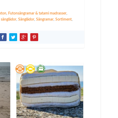
uton
,
Futonsängramar & tatami madrasser
,
 sänglådor
,
Sänglådor
,
Sängramar
,
Sortiment
,