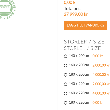
0,00 kr
Totalpris
27 999,00
kr
Baskemölla
LÄGG TILL I VARUKORG
sängram
med
förvaringslådor.
STORLEK / SIZE
mängd
STORLEK / SIZE
140 x 200cm
0,00 kr
160 x 200cm
2 000,00 kr
180 x 200cm
4 000,00 kr
140 x 220cm
2 000,00 kr
160 x 220cm
4 000,00 kr
180 x 220cm
0,00 kr