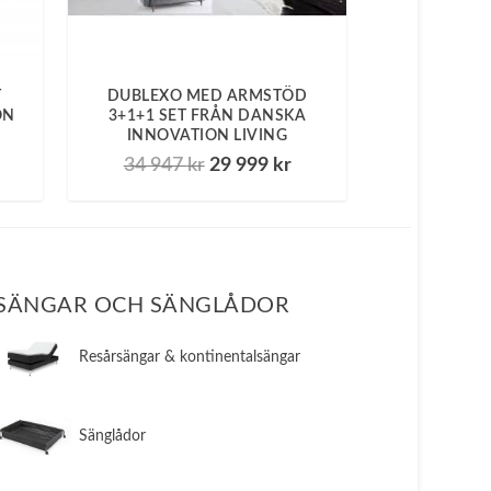
T
DUBLEXO MED ARMSTÖD
ON
3+1+1 SET FRÅN DANSKA
INNOVATION LIVING
D
D
D
34 947
kr
29 999
kr
e
e
t
t
u
n
r
u
s
v
SÄNGAR OCH SÄNGLÅDOR
p
a
r
r
​Resårsängar & kontinentalsängar
u
a
n
n
g
d
​Sänglådor
l
e
i
p