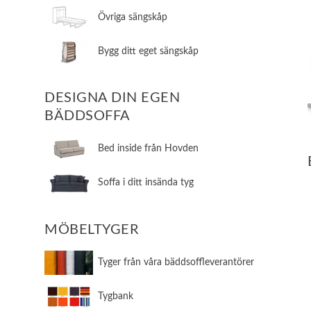
g
r
a
i
​Övriga sängskåp
p
s
r
e
​Bygg ditt eget sängskåp
i
t
s
ä
e
r
DESIGNA DIN EGEN
t
:
BÄDDSOFFA
v
2
a
8
​Bed inside från Hovden
r
9
:
9
Soffa i ditt insända tyg
3
9
0
6
k
MÖBELTYGER
4
r
8
.
Tyger från våra bäddsoffleverantörer
k
Tygbank
r