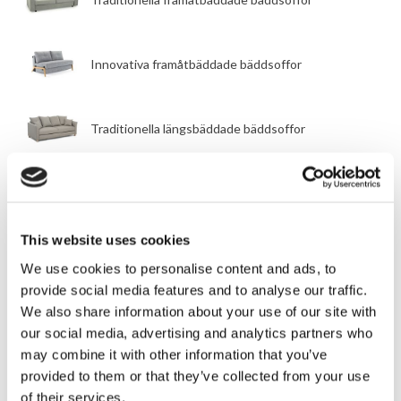
a
i
k
p
s
r
r
e
.
​Innovativa framåtbäddade bäddsoffor
i
t
s
ä
e
r
​Traditionella längsbäddade bäddsoffor
t
:
v
2
a
8
FUTON
r
9
:
9
Futonsängramar & tatamimadrasser
3
9
This website uses cookies
3
We use cookies to personalise content and ads, to
0
k
provide social media features and to analyse our traffic.
Futonmadrasser
7
r
We also share information about your use of our site with
8
.
our social media, advertising and analytics partners who
may combine it with other information that you’ve
k
Futonbäddsoffor
provided to them or that they’ve collected from your use
r
of their services.