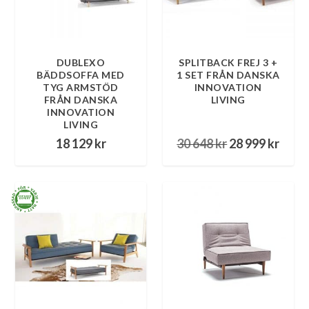
DUBLEXO
SPLITBACK FREJ 3 +
BÄDDSOFFA MED
1 SET FRÅN DANSKA
TYG ARMSTÖD
INNOVATION
FRÅN DANSKA
LIVING
INNOVATION
LIVING
D
D
18 129
kr
30 648
kr
28 999
kr
e
e
t
t
u
n
r
u
s
v
p
a
r
r
u
a
n
n
g
d