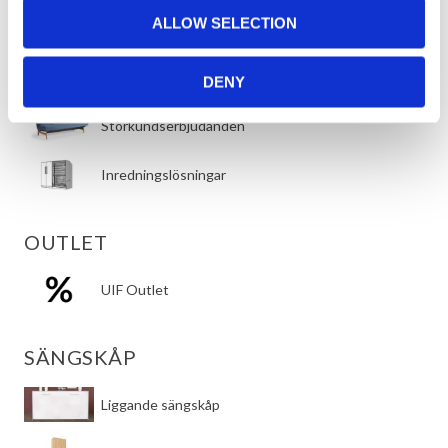
Bäddsoffor med schäslong
ALLOW SELECTION
FÖRETAG & KOMMERSIELLA KUNDER
DENY
Storkundserbjudanden
Inredningslösningar
OUTLET
UIF Outlet
SÄNGSKÅP
​Liggande sängskåp