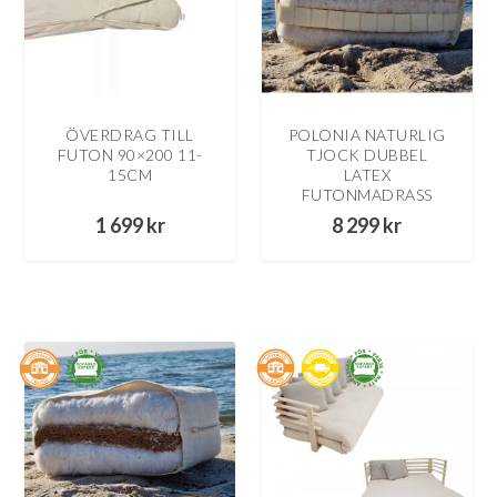
ÖVERDRAG TILL
POLONIA NATURLIG
FUTON 90×200 11-
TJOCK DUBBEL
15CM
LATEX
FUTONMADRASS
1 699
kr
8 299
kr