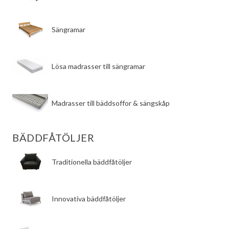
​Sängramar
​Lösa madrasser till sängramar
​Madrasser till bäddsoffor & sängskåp
BÄDDFÅTÖLJER
​Traditionella bäddfåtöljer
​Innovativa bäddfåtöljer