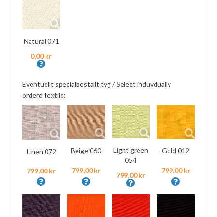
Natural 071
0,00 kr
Eventuellt specialbeställt tyg / Select induvdually
orderd textile:
Light green
Beige 060
Gold 012
Linen 072
054
799,00 kr
799,00 kr
799,00 kr
799,00 kr