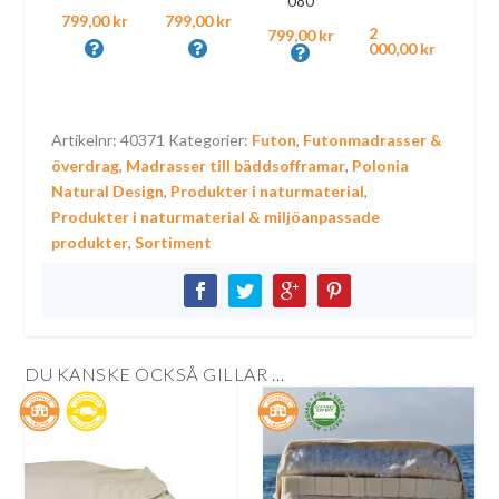
080
799,00 kr
799,00 kr
2
799,00 kr
000,00 kr
Artikelnr:
40371
Kategorier:
Futon
,
Futonmadrasser &
överdrag
,
Madrasser till bäddsofframar
,
Polonia
Natural Design
,
Produkter i naturmaterial
,
Produkter i naturmaterial & miljöanpassade
produkter
,
Sortiment
DU KANSKE OCKSÅ GILLAR …