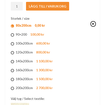
Coco
LÄGG TILL I VARUKORG
medium
tjock
Storlek / size
futonmadras
0,00 kr
80x200cm
från
Polonia
100,00 kr
90×200
natural
design
600,00 kr
100x200cm
mängd
800,00 kr
120x200cm
1 100,00 kr
140x200cm
1 300,00 kr
160x200cm
1 500,00 kr
180x200cm
2 700,00 kr
200x200cm
Välj tyg / Select textile: