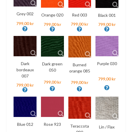
Grey 002
Red 003
Orange 020
Black 001
799,00 kr
799,00 kr
799,00 kr
799,00 kr
Dark
Purple 030
Dark green
Burned
bordeaux
050
orange 085
007
799,00 kr
799,00 kr
799,00 kr
799,00 kr
Blue 012
Rose 923
Teraccota
Lin / Flax