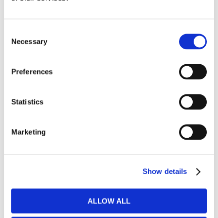
.
Futonbäddfåtöljer
Consent
Necessary
Selection
Överdrag till futonmadrasser
Preferences
Övriga naturmadrasser
Statistics
BÄDDSOFFGRUPPER &
HÖRNBÄDDSOFFOR
Marketing
Bäddsoffgrupper & hörnbäddsoffor
Show details
Hörnbäddsoffor
Bäddsoffgrupper
ALLOW ALL