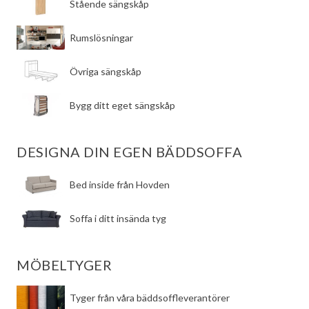
​Stående sängskåp
​Rumslösningar
​Övriga sängskåp
​Bygg ditt eget sängskåp
DESIGNA DIN EGEN BÄDDSOFFA
​Bed inside från Hovden
Soffa i ditt insända tyg
MÖBELTYGER
Tyger från våra bäddsoffleverantörer