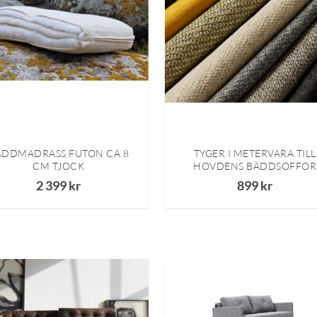
ÄDDMADRASS FUTON CA 8
TYGER I METERVARA TILL
CM TJOCK
HOVDENS BÄDDSOFFOR
2 399
kr
899
kr