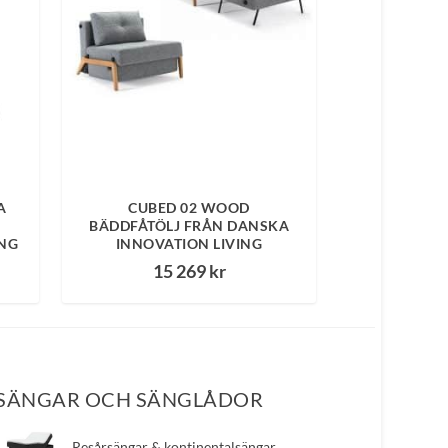
A
CUBED 02 WOOD
BÄDDFÅTÖLJ FRÅN DANSKA
ING
INNOVATION LIVING
15 269
kr
SÄNGAR OCH SÄNGLÅDOR
​Resårsängar & kontinentalsängar