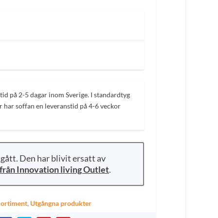
e
n
u
v
a
a
n
id på 2-5 dagar inom Sverige. I standardtyg
d
er har soffan en leveranstid på 4-6 veckor
e
p
ått. Den har blivit ersatt av
e
från Innovation living Outlet
.
ä
ortiment
,
Utgångna produkter