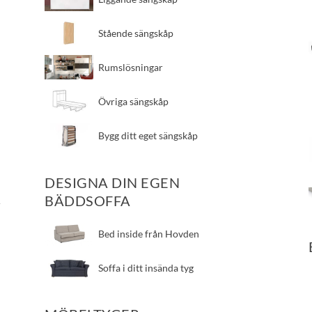
​Stående sängskåp
​Rumslösningar
​Övriga sängskåp
​Bygg ditt eget sängskåp
DESIGNA DIN EGEN
BÄDDSOFFA
r
​Bed inside från Hovden
Soffa i ditt insända tyg