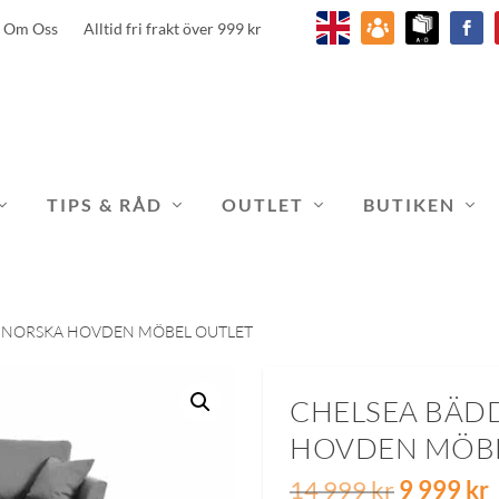
Om Oss
Alltid fri frakt över 999 kr
TIPS & RÅD
OUTLET
BUTIKEN
N NORSKA HOVDEN MÖBEL OUTLET
CHELSEA BÄD
HOVDEN MÖBE
D
14 999
kr
9 999
kr