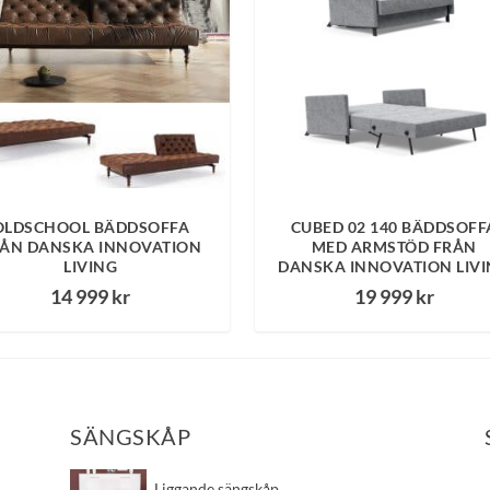
OLDSCHOOL BÄDDSOFFA
CUBED 02 140 BÄDDSOFF
ÅN DANSKA INNOVATION
MED ARMSTÖD FRÅN
LIVING
DANSKA INNOVATION LIV
14 999
kr
19 999
kr
SÄNGSKÅP
​Liggande sängskåp