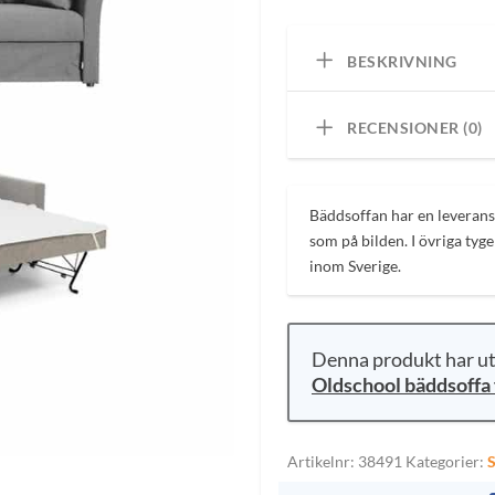
e
t
t
u
BESKRIVNING
r
s
RECENSIONER (0)
p
r
r
u
n
Bäddsoffan har en leveranst
g
som på bilden. I övriga tyg
l
inom Sverige.
i
g
r
a
i
p
s
Denna produkt har utg
r
Oldschool bäddsoffa 
i
t
s
e
r
Artikelnr:
38491
Kategorier:
S
t
: