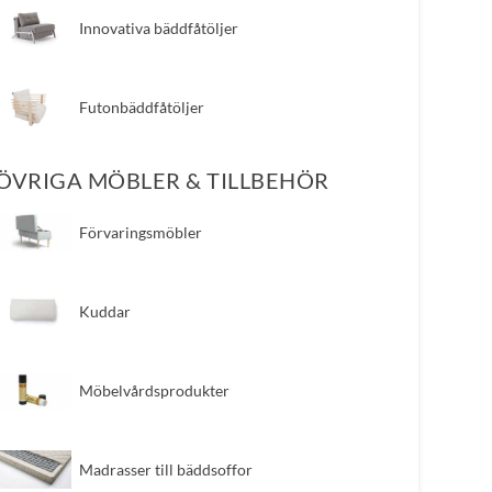
​Innovativa bäddfåtöljer
​Futonbäddfåtöljer
ÖVRIGA MÖBLER & TILLBEHÖR
​Förvaringsmöbler
​Kuddar
​Möbelvårdsprodukter
​Madrasser till bäddsoffor