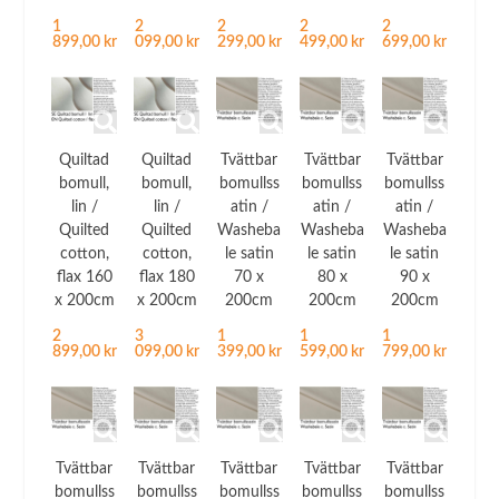
1
2
2
2
2
899,00 kr
099,00 kr
299,00 kr
499,00 kr
699,00 kr
Quiltad
Quiltad
Tvättbar
Tvättbar
Tvättbar
bomull,
bomull,
bomullss
bomullss
bomullss
lin /
lin /
atin /
atin /
atin /
Quilted
Quilted
Washeba
Washeba
Washeba
cotton,
cotton,
le satin
le satin
le satin
flax 160
flax 180
70 x
80 x
90 x
x 200cm
x 200cm
200cm
200cm
200cm
2
3
1
1
1
899,00 kr
099,00 kr
399,00 kr
599,00 kr
799,00 kr
Tvättbar
Tvättbar
Tvättbar
Tvättbar
Tvättbar
bomullss
bomullss
bomullss
bomullss
bomullss