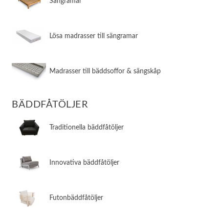
​Sängramar
​Lösa madrasser till sängramar
​Madrasser till bäddsoffor & sängskåp
BÄDDFÅTÖLJER
​Traditionella bäddfåtöljer
​Innovativa bäddfåtöljer
​Futonbäddfåtöljer