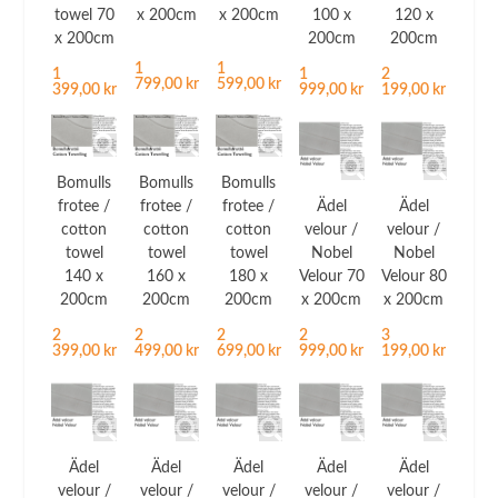
towel 70
x 200cm
x 200cm
100 x
120 x
x 200cm
200cm
200cm
1
1
1
1
2
799,00 kr
599,00 kr
399,00 kr
999,00 kr
199,00 kr
Bomulls
Bomulls
Bomulls
Ädel
Ädel
frotee /
frotee /
frotee /
velour /
velour /
cotton
cotton
cotton
Nobel
Nobel
towel
towel
towel
Velour 70
Velour 80
140 x
160 x
180 x
x 200cm
x 200cm
200cm
200cm
200cm
2
3
2
2
2
999,00 kr
199,00 kr
399,00 kr
499,00 kr
699,00 kr
Ädel
Ädel
Ädel
Ädel
Ädel
velour /
velour /
velour /
velour /
velour /