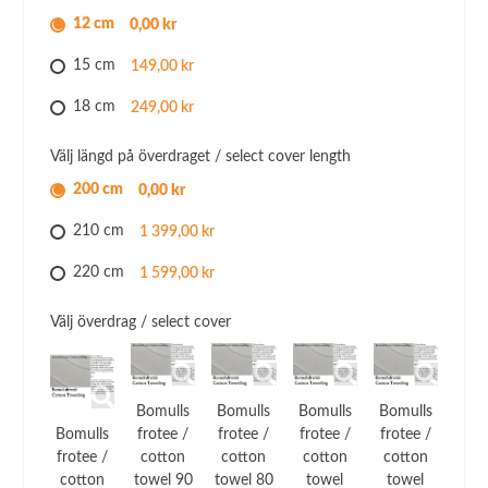
naturlatexmadrasser
12 cm
0,00 kr
mängd
15 cm
149,00 kr
18 cm
249,00 kr
Välj längd på överdraget / select cover length
200 cm
0,00 kr
210 cm
1 399,00 kr
220 cm
1 599,00 kr
Välj överdrag / select cover
Bomulls
Bomulls
Bomulls
Bomulls
Bomulls
frotee /
frotee /
frotee /
frotee /
frotee /
cotton
cotton
cotton
cotton
cotton
towel 90
towel 80
towel
towel