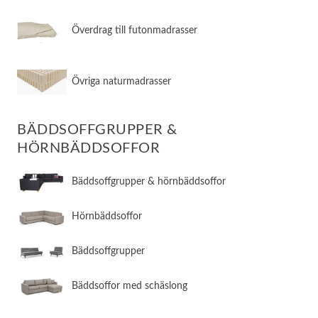
Överdrag till futonmadrasser
Övriga naturmadrasser
BÄDDSOFFGRUPPER &
HÖRNBÄDDSOFFOR
Bäddsoffgrupper & hörnbäddsoffor
Hörnbäddsoffor
Bäddsoffgrupper
Bäddsoffor med schäslong