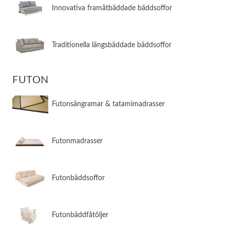
​Innovativa framåtbäddade bäddsoffor
​Traditionella längsbäddade bäddsoffor
FUTON
Futonsängramar & tatamimadrasser
Futonmadrasser
Futonbäddsoffor
Futonbäddfåtöljer