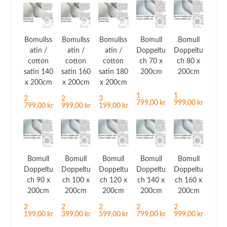
Bomullss
Bomullss
Bomullss
Bomull
Bomull
atin /
atin /
atin /
Doppeltu
Doppeltu
cotton
cotton
cotton
ch 70 x
ch 80 x
satin 140
satin 160
satin 180
200cm
200cm
x 200cm
x 200cm
x 200cm
1
1
2
2
3
799,00 kr
999,00 kr
799,00 kr
999,00 kr
199,00 kr
Bomull
Bomull
Bomull
Bomull
Bomull
Doppeltu
Doppeltu
Doppeltu
Doppeltu
Doppeltu
ch 90 x
ch 100 x
ch 120 x
ch 140 x
ch 160 x
200cm
200cm
200cm
200cm
200cm
2
2
2
2
2
199,00 kr
399,00 kr
599,00 kr
799,00 kr
999,00 kr