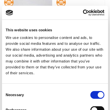
This website uses cookies
We use cookies to personalise content and ads, to
provide social media features and to analyse our traffic.
We also share information about your use of our site with
ZEN VALFRI TUNN
YASUMI SHIATSU-
our social media, advertising and analytics partners who
FUTONMADRASS
MADRASS I VALFRI
FRÅN FUTONWERK
STORLEK FRÅN
may combine it with other information that you’ve
FUTONWERK
provided to them or that they’ve collected from your use
3 999
kr
4 599
kr
of their services.
Consent
Necessary
Selection