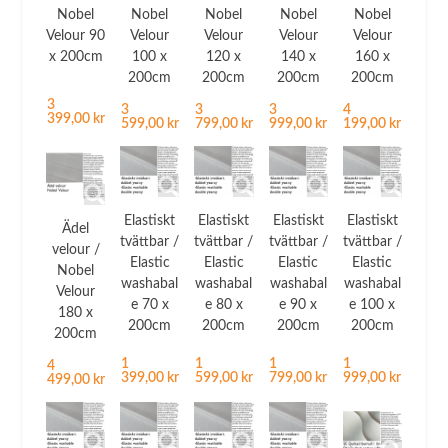
Nobel
Nobel
Nobel
Nobel
Nobel
Velour 90
Velour
Velour
Velour
Velour
x 200cm
100 x
120 x
140 x
160 x
200cm
200cm
200cm
200cm
3
3
3
3
4
399,00 kr
599,00 kr
799,00 kr
999,00 kr
199,00 kr
Elastiskt
Elastiskt
Elastiskt
Elastiskt
Ädel
tvättbar /
tvättbar /
tvättbar /
tvättbar /
velour /
Elastic
Elastic
Elastic
Elastic
Nobel
washabal
washabal
washabal
washabal
Velour
e 70 x
e 80 x
e 90 x
e 100 x
180 x
200cm
200cm
200cm
200cm
200cm
1
1
1
1
4
399,00 kr
599,00 kr
799,00 kr
999,00 kr
499,00 kr