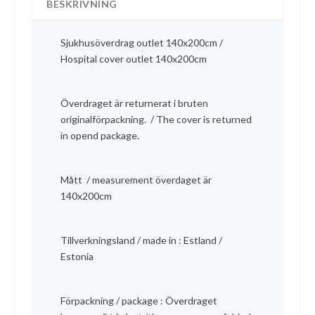
BESKRIVNING
u
n
r
u
s
v
Sjukhusöverdrag outlet 140x200cm /
p
a
Hospital cover outlet 140x200cm
r
r
u
a
n
n
Överdraget är returnerat i bruten
g
d
originalförpackning. / The cover is returned
l
e
in opend package.
i
p
g
r
a
i
Mått / measurement överdaget är
p
s
140x200cm
r
e
i
t
Tillverkningsland / made in : Estland /
s
ä
Estonia
e
r
t
:
v
1
Förpackning / package : Överdraget
a
9