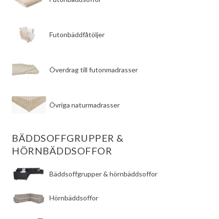
r
k
.
r
.
Futonbäddfåtöljer
Överdrag till futonmadrasser
Övriga naturmadrasser
BÄDDSOFFGRUPPER &
HÖRNBÄDDSOFFOR
Bäddsoffgrupper & hörnbäddsoffor
Hörnbäddsoffor