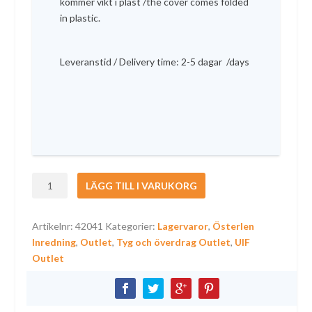
kommer vikt i plast /the cover comes folded
r
9
in plastic.
:
3
k
3
r
Leveranstid / Delivery time: 2-5 dagar /days
9
.
k
r
.
Sjukhusöverdrag
LÄGG TILL I VARUKORG
outlet
140x200cm
Artikelnr:
42041
Kategorier:
Lagervaror
,
Österlen
mängd
Inredning
,
Outlet
,
Tyg och överdrag Outlet
,
UIF
Outlet