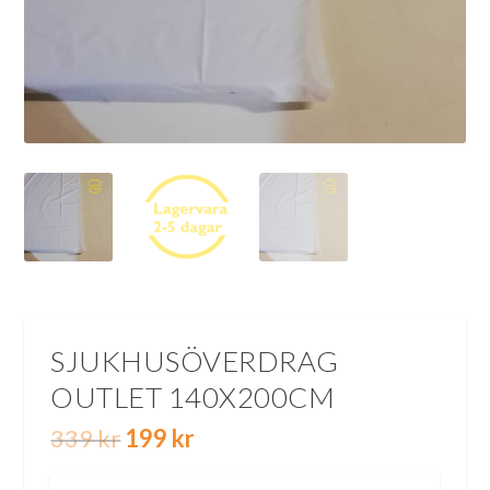
SJUKHUSÖVERDRAG
OUTLET 140X200CM
D
D
339
kr
199
kr
e
e
t
t