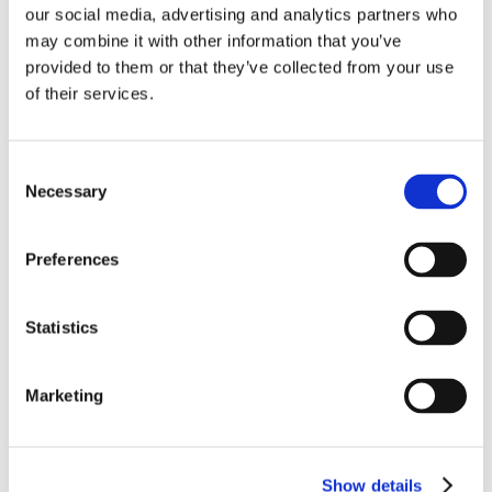
​Liggande sängskåp
our social media, advertising and analytics partners who
may combine it with other information that you’ve
​Stående sängskåp
provided to them or that they’ve collected from your use
of their services.
​Rumslösningar
​Övriga sängskåp
Consent
Necessary
Selection
​Bygg ditt eget sängskåp
Preferences
DESIGNA DIN EGEN BÄDDSOFFA
Statistics
​Bed inside från Hovden
Marketing
Soffa i ditt insända tyg
MÖBELTYGER
Show details