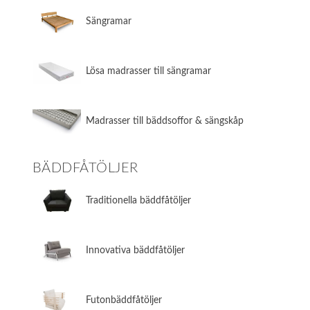
​Sängramar
​Lösa madrasser till sängramar
​Madrasser till bäddsoffor & sängskåp
BÄDDFÅTÖLJER
​Traditionella bäddfåtöljer
​Innovativa bäddfåtöljer
​Futonbäddfåtöljer