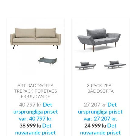
ART BÄDDSOFFA
3 PACK ZEAL
TREPACK FÖRETAGS
BÄDDSOFFA
ERBJUDANDE
40 797
kr
Det
27 207
kr
Det
ursprungliga priset
ursprungliga priset
var: 40 797 kr.
var: 27 207 kr.
38 999
kr
Det
24 999
kr
Det
nuvarande priset
nuvarande priset