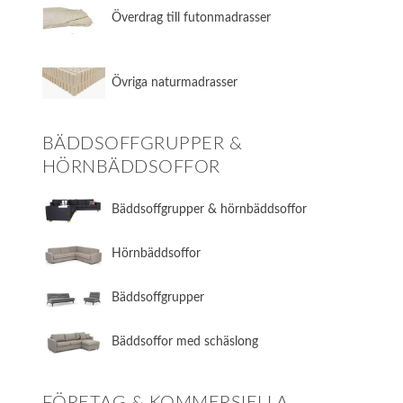
Överdrag till futonmadrasser
Övriga naturmadrasser
BÄDDSOFFGRUPPER &
HÖRNBÄDDSOFFOR
Bäddsoffgrupper & hörnbäddsoffor
Hörnbäddsoffor
Bäddsoffgrupper
Bäddsoffor med schäslong
FÖRETAG & KOMMERSIELLA