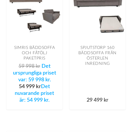
SIMRIS BÄDDSOFFA
SPJUTSTORP 160
OCH FÅTÖLJ
BÄDDSOFFA FRÅN
PAKETPRIS
ÖSTERLEN
INREDNING
59 998
kr
Det
ursprungliga priset
var: 59 998 kr.
54 999
kr
Det
nuvarande priset
är: 54 999 kr.
29 499
kr