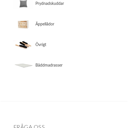
​Prydnadskuddar
​Äppellådor
​Övrigt
​Bäddmadrasser
FRÅGA OSS