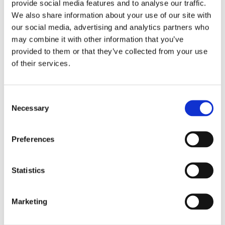
provide social media features and to analyse our traffic.
We also share information about your use of our site with
ÖVRIGA MÖBLER
our social media, advertising and analytics partners who
may combine it with other information that you’ve
Dagbäddar
provided to them or that they’ve collected from your use
of their services.
Övriga Möbler
Consent
Necessary
Selection
Övriga bäddbara Möbler
Preferences
Förvaringsmöbler
Statistics
Fåtöljer utan bädd
Marketing