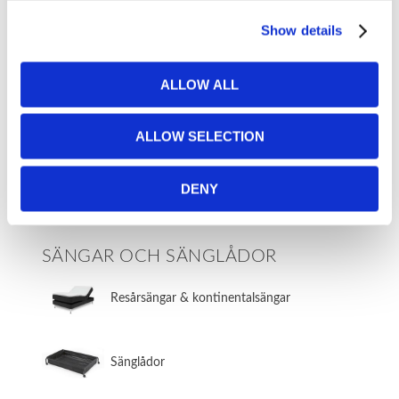
Fotpallar
Show details
Bäddmadrasser
ALLOW ALL
LAGERVAROR 2-5 DAGARS
ALLOW SELECTION
LEVERANS
DENY
Lagervaror
SÄNGAR OCH SÄNGLÅDOR
​Resårsängar & kontinentalsängar
​Sänglådor