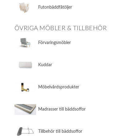
​Futonbäddfåtöljer
ÖVRIGA MÖBLER & TILLBEHÖR
​Förvaringsmöbler
​Kuddar
​Möbelvårdsprodukter
​Madrasser till bäddsoffor
​Tillbehör till bäddsoffor