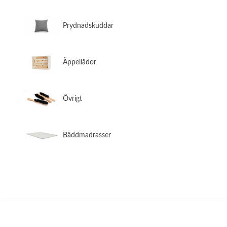
​Prydnadskuddar
​Äppellådor
​Övrigt
​Bäddmadrasser