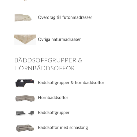
Överdrag till futonmadrasser
Övriga naturmadrasser
BÄDDSOFFGRUPPER &
HÖRNBÄDDSOFFOR
Bäddsoffgrupper & hörnbäddsoffor
Hörnbäddsoffor
Bäddsoffgrupper
Bäddsoffor med schäslong