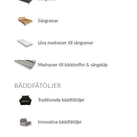
​Sängramar
​Lösa madrasser till sängramar
​Madrasser till bäddsoffor & sängskåp
BÄDDFÅTÖLJER
​Traditionella bäddfåtöljer
​Innovativa bäddfåtöljer