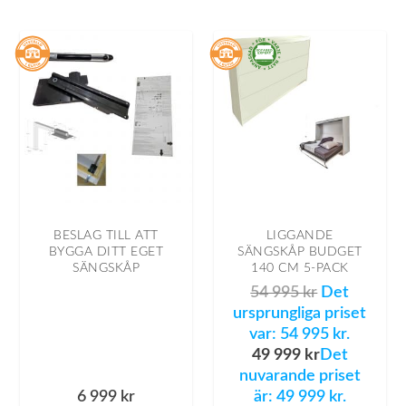
BESLAG TILL ATT
LIGGANDE
BYGGA DITT EGET
SÄNGSKÅP BUDGET
SÄNGSKÅP
140 CM 5-PACK
54 995
kr
Det
ursprungliga priset
var: 54 995 kr.
49 999
kr
Det
nuvarande priset
6 999
kr
är: 49 999 kr.