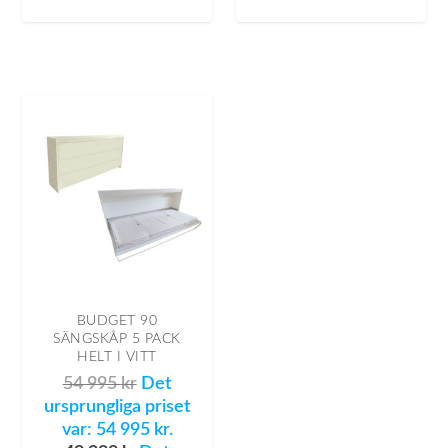
BUDGET 90
SÄNGSKÅP 5 PACK
HELT I VITT
54 995
kr
Det
ursprungliga priset
var: 54 995 kr.