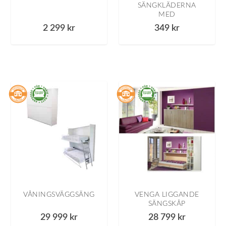
SÄNGKLÄDERNA
MED
2 299
kr
349
kr
VÅNINGSVÄGGSÄNG
VENGA LIGGANDE
SÄNGSKÅP
29 999
kr
28 799
kr