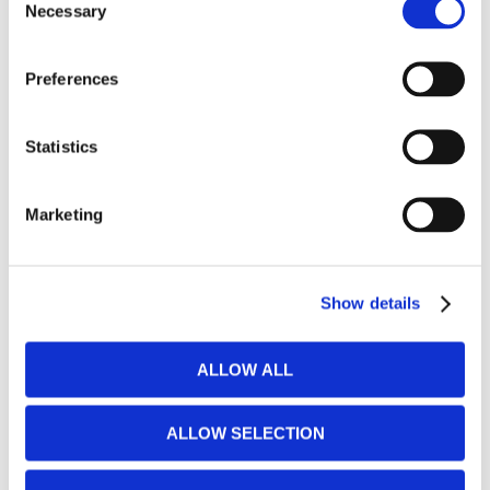
Necessary
Selection
​Rumslösningar
Preferences
​Övriga sängskåp
Statistics
​Bygg ditt eget sängskåp
Marketing
DESIGNA DIN EGEN BÄDDSOFFA
​Bed inside från Hovden
Show details
Soffa i ditt insända tyg
ALLOW ALL
MÖBELTYGER
ALLOW SELECTION
Tyger från våra bäddsoffleverantörer