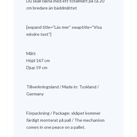
Du skall räkna med ett totalmått på ca 20
3
9
cm bredare än bäddmåttet
7
9
k
9
r
[expand title=”Läs mer” swaptitle=”Visa
7
.
mindre text”]
k
r
Mått
.
Höjd 167 cm
Djup 59 cm
Tillverkningsland / Made in: Tyskland /
Germany
Förpackning / Package: skåpet kommer
färdigt monterat på pall / The mechanism
comes in one peace on a pallet.