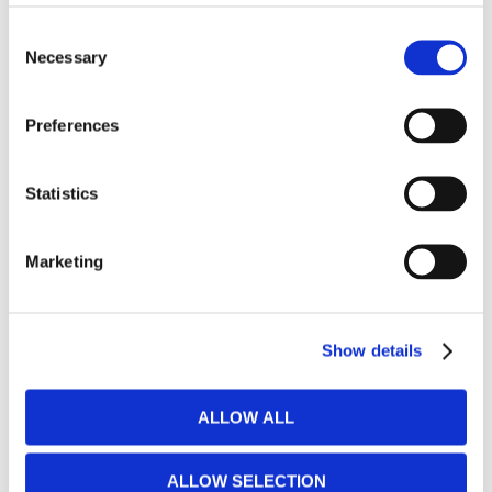
Consent
OUTLET
Necessary
Selection
UIF Outlet
Preferences
SÄNGSKÅP
Statistics
​Liggande sängskåp
Marketing
​Stående sängskåp
​Rumslösningar
Show details
​Övriga sängskåp
ALLOW ALL
​Bygg ditt eget sängskåp
ALLOW SELECTION