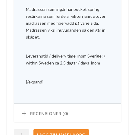
Madrassen som ingår har pocket spring
resårkärna som fördelar vikten jämt utöver
madrassen med fibervadd på varje sida.
Madrassen viks i huvudänden så den går in
skåpet.
Leveranstid / delivery time inom Sverige: /
within Sweden ca 2.5 dagar / days inom
[/expand]
RECENSIONER (0)
Inbyggnadssäng
LÄGG TILL I VARUKORG