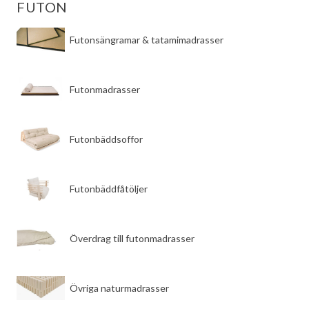
FUTON
a
9
r
9
Futonsängramar & tatamimadrasser
:
9
6
5
k
Futonmadrasser
8
r
9
.
Futonbäddsoffor
k
r
.
Futonbäddfåtöljer
Överdrag till futonmadrasser
Övriga naturmadrasser