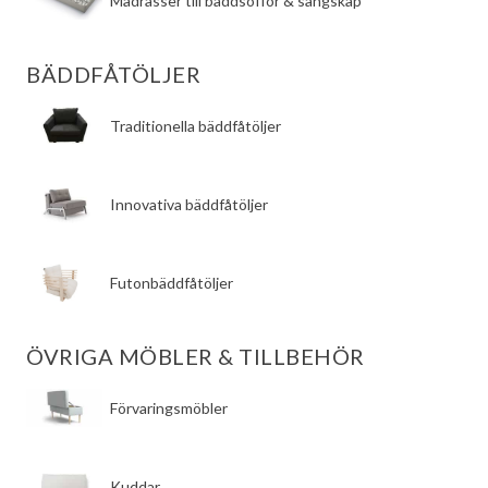
​Madrasser till bäddsoffor & sängskåp
BÄDDFÅTÖLJER
​Traditionella bäddfåtöljer
​Innovativa bäddfåtöljer
​Futonbäddfåtöljer
ÖVRIGA MÖBLER & TILLBEHÖR
​Förvaringsmöbler
​Kuddar