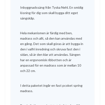
s
v
Inbyggnadssäng från Tyska Nehl. En smidig
p
a
lösning för dig som skall bygga ditt eget
r
r
sängskåp.
u
a
n
n
g
d
Hela mekanismen är färdig med ben,
l
e
madrass och allt, så den kan användas med
i
p
en gång. Det som skall göras är att bygga in
g
r
den i valfri inredning och skruva fast den i
a
i
p
s
sidan, så är den klar att användas. Sängen
r
e
har en ergonomisk ribbotten och är
i
t
anpassad för en madrass som är mellan 10
s
ä
och 22 cm.
e
r
t
:
v
1
I detta paketet ingår en fast pcoket spring
a
5
madrass.
r
9
:
9