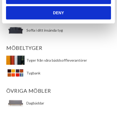
DESIGNA DIN EGEN BÄDDSOFFA
DENY
​Bed inside från Hovden
Soffa i ditt insända tyg
MÖBELTYGER
Tyger från våra bäddsoffleverantörer
Tygbank
ÖVRIGA MÖBLER
Dagbäddar