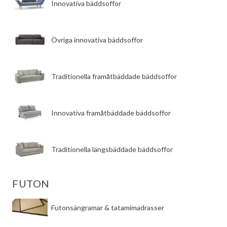
p
a
Innovativa bäddsoffor
r
r
u
a
n
n
Övriga innovativa bäddsoffor
g
d
l
e
i
p
​Traditionella framåtbäddade bäddsoffor
g
r
a
i
p
s
​Innovativa framåtbäddade bäddsoffor
r
e
i
t
s
ä
​Traditionella längsbäddade bäddsoffor
e
r
t
:
v
2
FUTON
a
8
r
9
Futonsängramar & tatamimadrasser
:
9
3
9