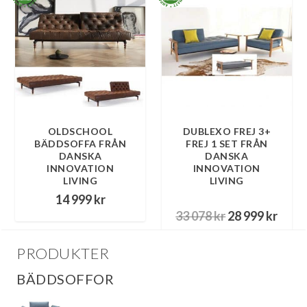
OLDSCHOOL
DUBLEXO FREJ 3+
BÄDDSOFFA FRÅN
FREJ 1 SET FRÅN
DANSKA
DANSKA
INNOVATION
INNOVATION
LIVING
LIVING
14 999
kr
D
D
33 078
kr
28 999
kr
e
e
t
t
PRODUKTER
u
n
BÄDDSOFFOR
r
u
s
v