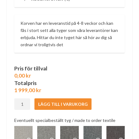
Korven har en leveranstid på 4-8 veckor och kan
fås i stort sett alla tyger som våra leverantörer kan
erbjuda. Hittar du inte tyget här så hör av dig så
ordnar vi troligtvis det
Pris för tillval
0,00 kr
Totalpris
1 999,00
kr
Sänglinnekorv
LÄGG TILL I VARUKORG
i
valfri
Eventuellt specialbeställt tyg / made to order textile
storlek
mängd