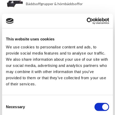
Bäddsoffgrupper & hörnbäddsoffor
Hörnbäddsoffor
Bäddsoffgrupper
This website uses cookies
Bäddsoffor med schäslong
We use cookies to personalise content and ads, to
provide social media features and to analyse our traffic.
FÖRETAG & KOMMERSIELLA KUNDER
We also share information about your use of our site with
our social media, advertising and analytics partners who
Storkundserbjudanden
may combine it with other information that you’ve
provided to them or that they’ve collected from your use
Inredningslösningar
of their services.
OUTLET
Consent
Necessary
Selection
UIF Outlet