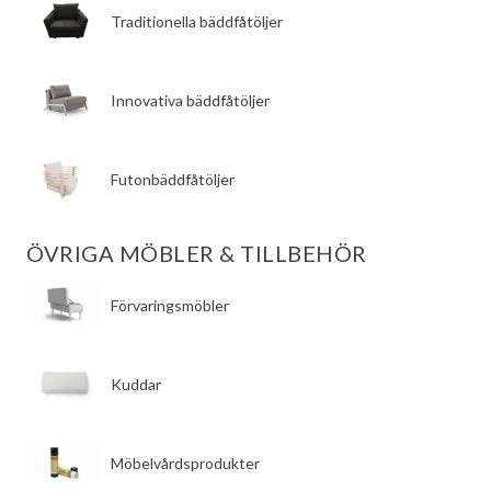
​Traditionella bäddfåtöljer
​Innovativa bäddfåtöljer
​Futonbäddfåtöljer
ÖVRIGA MÖBLER & TILLBEHÖR
​Förvaringsmöbler
​Kuddar
​Möbelvårdsprodukter