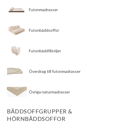
3
Futonmadrasser
0
k
7
r
8
.
Futonbäddsoffor
k
r
.
Futonbäddfåtöljer
Överdrag till futonmadrasser
Övriga naturmadrasser
BÄDDSOFFGRUPPER &
HÖRNBÄDDSOFFOR