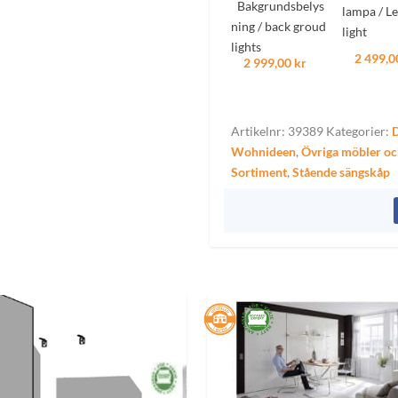
Bakgrundsbelys
lampa / Le
ning / back groud
light
lights
2 499,0
2 999,00 kr
Artikelnr:
39389
Kategorier:
Wohnideen
,
Övriga möbler och
Sortiment
,
Stående sängskåp