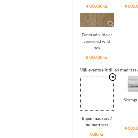
4 000,00 kr
4 000,
Fanerad vildek /
veneered wild
oak
8 000,00 kr
Välj eventuellt till en madrass
Skumg
Ingen madrass /
no mattress
4 000,
0,00 kr