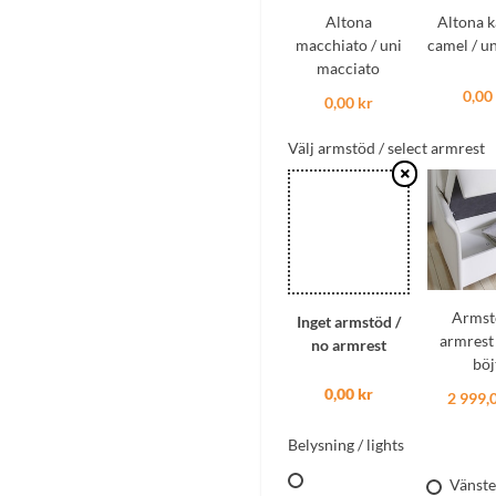
Altona
Altona k
macchiato / uni
camel / u
macciato
0,00
0,00 kr
Välj armstöd / select armrest
Armst
Inget armstöd /
armrest
no armrest
böj
0,00 kr
2 999,
Belysning / lights
Vänste