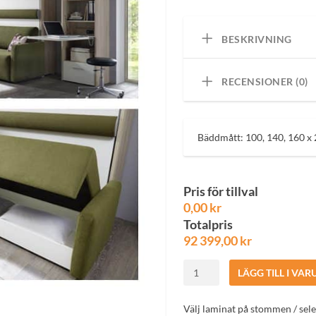
BESKRIVNING
RECENSIONER (0)
Bäddmått: 100, 140, 160 x
Pris för tillval
0,00 kr
Totalpris
92 399,00
kr
2Wei
LÄGG TILL I VA
Raum
Wunder
Välj laminat på stommen / sel
liggande