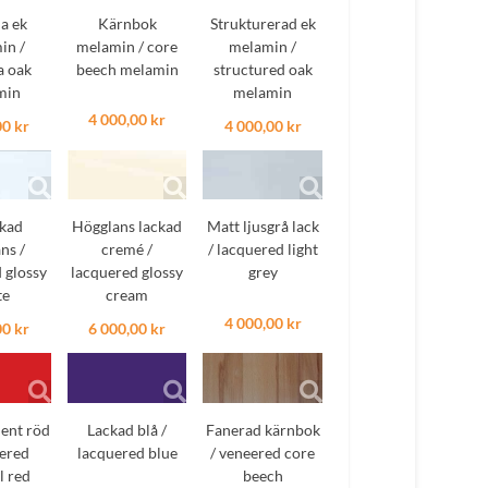
a ek
Kärnbok
Strukturerad ek
in /
melamin / core
melamin /
 oak
beech melamin
structured oak
min
melamin
4 000,00 kr
00 kr
4 000,00 kr
ckad
Högglans lackad
Matt ljusgrå lack
ns /
cremé /
/ lacquered light
 glossy
lacquered glossy
grey
te
cream
4 000,00 kr
00 kr
6 000,00 kr
ient röd
Lackad blå /
Fanerad kärnbok
uered
lacquered blue
/ veneered core
l red
beech