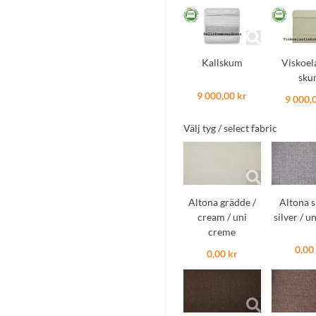
Kallskum
Viskoel
sku
9 000,00 kr
9 000,
Välj tyg / select fabric
Altona grädde /
Altona s
cream / uni
silver / un
creme
0,00
0,00 kr