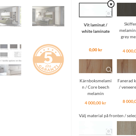
sängskåp
140cm
med
Skiffe
Vit laminat /
soffa
melamin 
white laminate
mängd
grey me
0,00 kr
4 000,
Kärnboksmelami
Fanerad 
n / Core beech
/ veneer
melamin
8 000,
4 000,00 kr
Välj material på fronten / sele