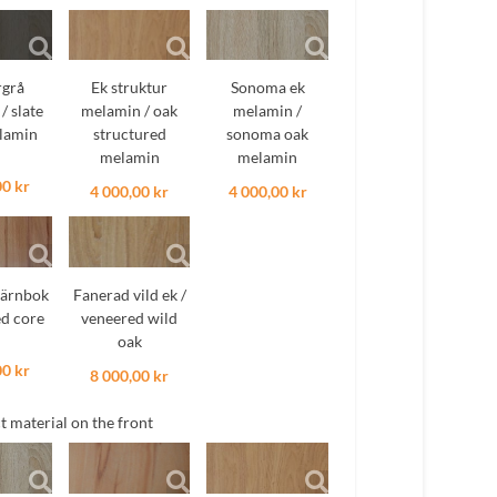
rgrå
Ek struktur
Sonoma ek
/ slate
melamin / oak
melamin /
lamin
structured
sonoma oak
melamin
melamin
00 kr
4 000,00 kr
4 000,00 kr
kärnbok
Fanerad vild ek /
ed core
veneered wild
oak
00 kr
8 000,00 kr
ct material on the front