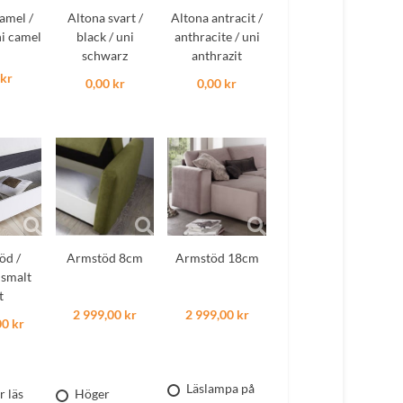
amel /
Altona svart /
Altona antracit /
ni camel
black / uni
anthracite / uni
schwarz
anthrazit
 kr
0,00 kr
0,00 kr
öd /
Armstöd 8cm
Armstöd 18cm
 smalt
t
2 999,00 kr
2 999,00 kr
00 kr
Läslampa på
r läs
Höger