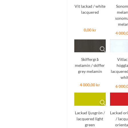
Vit lackad / white
Sonom
lacquered
melam
sonoma
mela
0,00 kr
4 000,
Skiffergrå
Vitla
melamin / skiffer
höggla
grey melamin
lacquered
whi
4 000,00 kr
6 000,
Lackad ljusgrön /
Lackad or
lacquered light
/ lacq
green
orienta