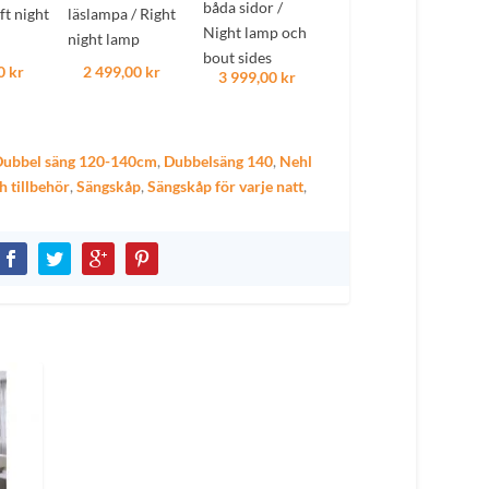
båda sidor /
ft night
läslampa / Right
Night lamp och
night lamp
bout sides
0 kr
2 499,00 kr
3 999,00 kr
Dubbel säng 120-140cm
,
Dubbelsäng 140
,
Nehl
 tillbehör
,
Sängskåp
,
Sängskåp för varje natt
,