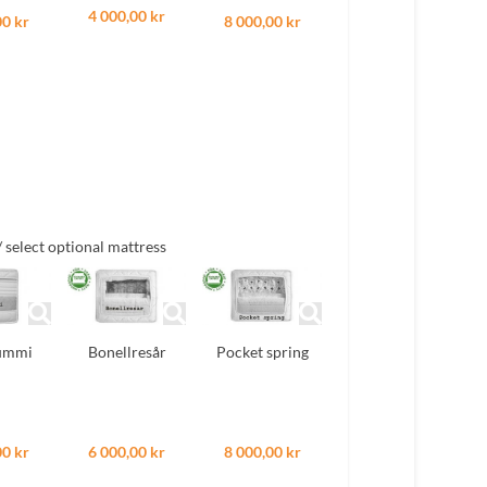
4 000,00 kr
00 kr
8 000,00 kr
 / select optional mattress
ummi
Bonellresår
Pocket spring
00 kr
6 000,00 kr
8 000,00 kr