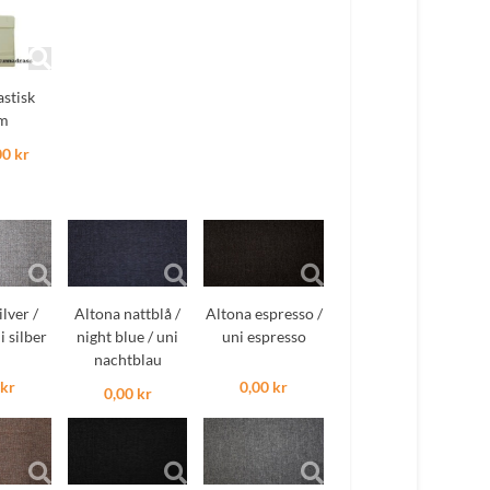
astisk
m
00 kr
ilver /
Altona nattblå /
Altona espresso /
i silber
night blue / uni
uni espresso
nachtblau
 kr
0,00 kr
0,00 kr